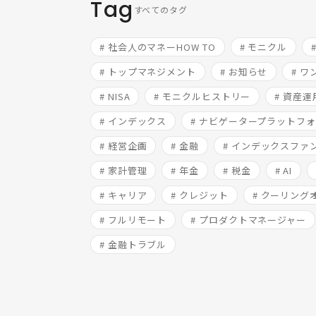
Tag
すべてのタグ
# 社会人のマネーHOW TO
# モニクル
# トップマネジメント
# お知らせ
# 
# NISA
# モニクルヒストリー
# 資産運
# インデックス
# ナビゲータープラットフ
# 経営企画
# 金融
# インデックスファ
# 家計管理
# 年金
# 税金
# AI
# キャリア
# クレジット
# クーリング
# フルリモート
# プロダクトマネージャー
# 金融トラブル