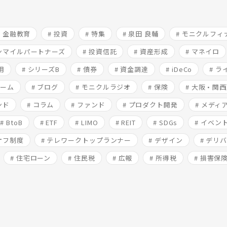
# 金融教育
# 投資
# 特集
# 泉田 良輔
# モニクルフ
ワンマイルパートナーズ
# 投資信託
# 資産形成
# マネイロ
用
# シリーズB
# 債券
# 資金調達
# iDeCo
# 
ォーム
# ブログ
# モニクルラジオ
# 保険
# 大阪・関
ンド
# コラム
# ファンド
# プロダクト開発
# メディ
# BtoB
# ETF
# LIMO
# REIT
# SDGs
# イベン
オフ制度
# テレワークトップランナー
# デザイン
# デリ
# 住宅ローン
# 住民税
# 広報
# 所得税
# 損害保