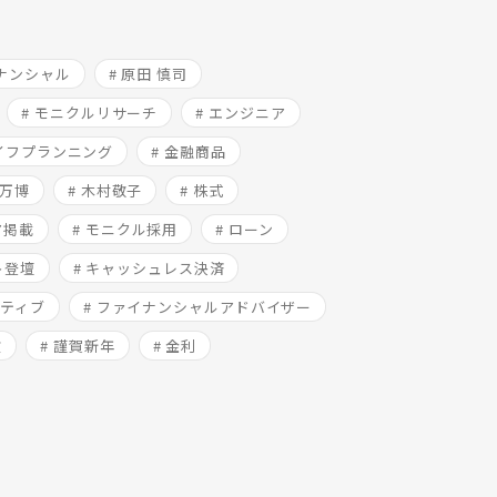
ィナンシャル
# 原田 慎司
# モニクルリサーチ
# エンジニア
ライフプランニング
# 金融商品
西万博
# 木村敬子
# 株式
ア掲載
# モニクル採用
# ローン
ト登壇
# キャッシュレス決済
バティブ
# ファイナンシャルアドバイザー
険
# 謹賀新年
# 金利