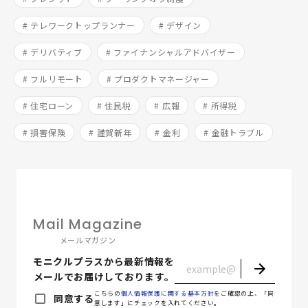
# テレワークトップランナー
# デザイン
# デリバティブ
# ファイナンシャルアドバイザー
# フルリモート
# プロダクトマネージャー
# 住宅ローン
# 住民税
# 広報
# 所得税
# 損害保険
# 謹賀新年
# 金利
# 金融トラブル
Mail Magazine
メールマガジン
モニクルプラスから最新情報を
メールでお届けしております。
こちらの
個人情報保護に関する基本方針
をご確認の上、「同
同意する
意します」にチェックを入れてください。