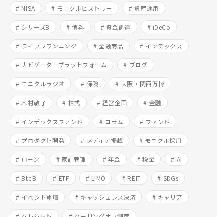
# NISA
# モニクルヒストリー
# 資産運用
# シリーズB
# 債券
# 資金調達
# iDeCo
# ライフプランニング
# 金融商品
# インデックス
# ナビゲータープラットフォーム
# ブログ
# モニクルラジオ
# 保険
# 大阪・関西万博
# 木村敬子
# 株式
# 経営企画
# 金融
# インデックスファンド
# コラム
# ファンド
# プロダクト開発
# メディア掲載
# モニクル採用
# ローン
# 家計管理
# 年金
# 税金
# AI
# BtoB
# ETF
# LIMO
# REIT
# SDGs
# イベント登壇
# キャッシュレス決済
# キャリア
# クレジット
# クーリングオフ制度