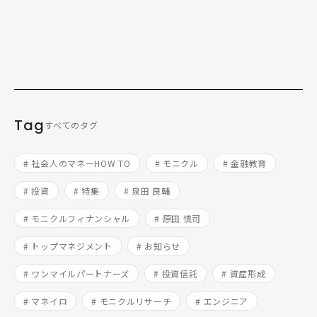
Tag
すべてのタグ
# 社会人のマネーHOW TO
# モニクル
# 金融教育
# 投資
# 特集
# 泉田 良輔
# モニクルフィナンシャル
# 原田 慎司
# トップマネジメント
# お知らせ
# ワンマイルパートナーズ
# 投資信託
# 資産形成
# マネイロ
# モニクルリサーチ
# エンジニア