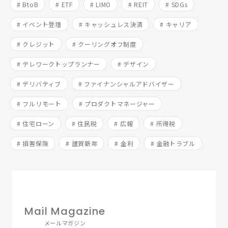
# BtoB
# ETF
# LIMO
# REIT
# SDGs
# イベント登壇
# キャッシュレス決済
# キャリア
# クレジット
# クーリングオフ制度
# テレワークトップランナー
# デザイン
# デリバティブ
# ファイナンシャルアドバイザー
# フルリモート
# プロダクトマネージャー
# 住宅ローン
# 住民税
# 広報
# 所得税
# 損害保険
# 謹賀新年
# 金利
# 金融トラブル
Mail Magazine
メールマガジン