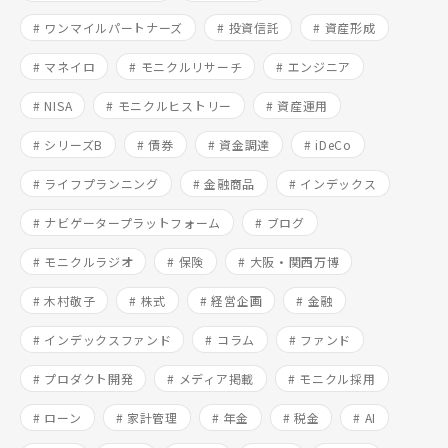
# ワンマイルパートナーズ
# 投資信託
# 資産形成
# マネイロ
# モニクルリサーチ
# エンジニア
# NISA
# モニクルヒストリー
# 資産運用
# シリーズB
# 債券
# 資金調達
# iDeCo
# ライフプランニング
# 金融商品
# インデックス
# ナビゲータープラットフォーム
# ブログ
# モニクルラジオ
# 保険
# 大阪・関西万博
# 木村敬子
# 株式
# 経営企画
# 金融
# インデックスファンド
# コラム
# ファンド
# プロダクト開発
# メディア掲載
# モニクル採用
# ローン
# 家計管理
# 年金
# 税金
# AI