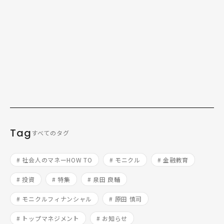
社会人のマネーHOW TO
2025.06.17
Tag
すべてのタグ
# 社会人のマネーHOW TO
# モニクル
# 金融教育
# 投資
# 特集
# 泉田 良輔
# モニクルフィナンシャル
# 原田 慎司
# トップマネジメント
# お知らせ